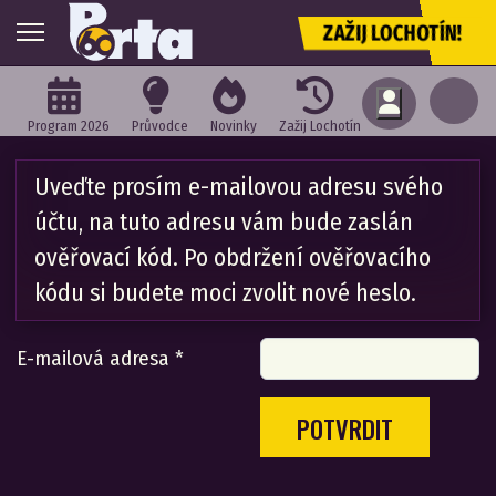
ZAŽIJ LOCHOTÍN!
Program 2026
Průvodce
Novinky
Zažij Lochotín
Uveďte prosím e-mailovou adresu svého
účtu, na tuto adresu vám bude zaslán
ověřovací kód. Po obdržení ověřovacího
kódu si budete moci zvolit nové heslo.
E-mailová adresa
*
POTVRDIT