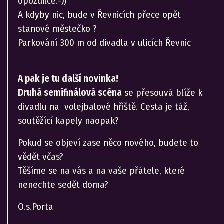
opozdilce:-))
A kdyby nic, bude v Řevnicích přece opět
stanové městečko ?
Parkování 300 m od divadla v ulicích Řevnic
A pak je tu další novinka!
Druhá semifinálová scéna
se přesouvá blíže k
divadlu na volejbalové hřiště. Cesta je táž,
soutěžící kapely naopak?
Pokud se objeví zase něco nového, budete to
vědět včas?
Těšíme se na vás a na vaše přátele, které
nenechte sedět doma?
O.s.Porta