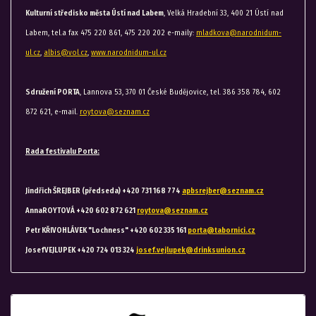
Kulturní středisko města Ústí nad Labem
, Velká Hradební 33, 400 21 Ústí nad
Labem, tel.a fax 475 220 861, 475 220 202 e-maily:
mladkova@narodnidum-
ul.cz
,
albis@vol.cz
,
www.narodnidum-ul.cz
Sdružení PORTA
, Lannova 53, 370 01 České Budějovice, tel. 386 358 784, 602
872 621, e-mail.
roytova@seznam.cz
Rada festivalu Porta:
Jindřich ŠREJBER (předseda) +420 731 168 774
apbsrejber@seznam.cz
AnnaROYTOVÁ +420 602 872 621
roytova@seznam.cz
Petr KŘIVOHLÁVEK "Lochness" +420 602 335 161
porta@tabornici.cz
JosefVEJLUPEK +420 724 013 324
josef.vejlupek@drinksunion.cz