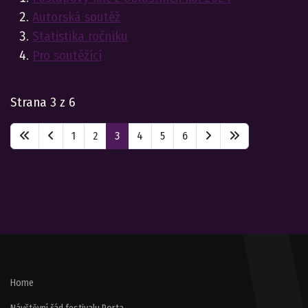
Autorská soutěž
Statistika ročníku
Pro soutěžící
Strana 3 z 6
1
2
3
4
5
6
Home