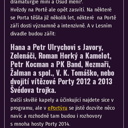
dramaturgie míní a Osud mění?.
Hvězdy na Portě ale opět zasvítí. Na některé
se Porta těšila již několik let, některé na Portě
září dosti významně a intenzivně. A v Lesním
divadle budou zářit:
Hana a Petr Ulrychovi s Javory,
Zelenáči, Roman Horký a Kamelot,
Petr Kocman a PK Band, Nezmaři,
Žalman a spol., V. K. Tomáško, nebo
dvojití vítězové Porty 2012 a 2013
Švédova trojka.
Další skvělé kapely a účinkující najdete sice v
programu, ale v
ePortýru
se jistě dozvíte něco
navíc a rozhodně tam budou i rozhovory
s mnoha hosty Porty 2014.