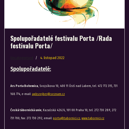
Spolupořadatelé festivalu Porta /Rada
festivalu Porta/
Uncategorised
4. listopad 2022
Spolupořadatelé:
Ars Porta Bohemica
, Svojsíkova 10, 400 11 Ústí nad Labem, tel. 472 772 315, 731
168 774, e-mail:
apbsrejber@seznam.cz
Česká tábornická unie
, Kazašská 426/6, 101 00 Praha 10, tel. 272 730 289, 272
731 700, fax: 272 730 292, email:
porta@tabornici.cz
,
www.tabornici.cz