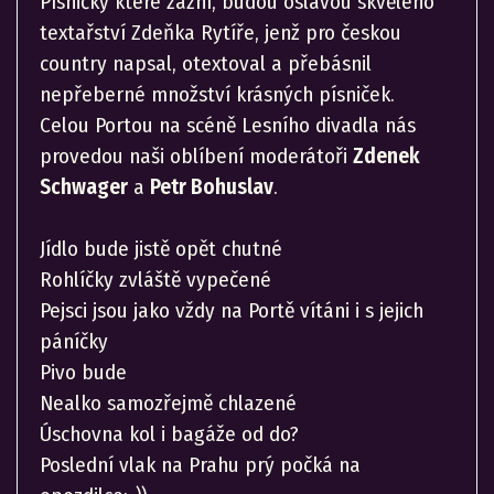
Písničky které zazní, budou oslavou skvělého
textařství Zdeňka Rytíře, jenž pro českou
country napsal, otextoval a přebásnil
nepřeberné množství krásných písniček.
Celou Portou na scéně Lesního divadla nás
provedou naši oblíbení moderátoři
Zdenek
Schwager
a
Petr Bohuslav
.
Jídlo bude jistě opět chutné
Rohlíčky zvláště vypečené
Pejsci jsou jako vždy na Portě vítáni i s jejich
páníčky
Pivo bude
Nealko samozřejmě chlazené
Úschovna kol i bagáže od do?
Poslední vlak na Prahu prý počká na