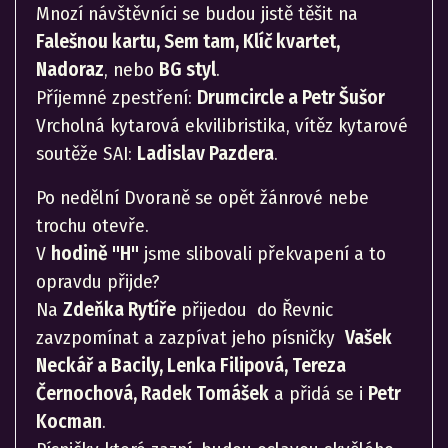
Mnozí návštěvníci se budou jistě těšit na
Falešnou kartu, Sem tam, Klíč kvartet,
Nadoraz
, nebo
BG styl
.
Příjemné zpestření:
Drumcircle a Petr Šušor
Vrcholná kytarová ekvilibristika, vítěz kytarové
soutěže SAI:
Ladislav Pazdera
.
Po nedělní Dvoraně se opět žánrové nebe
trochu otevře.
V
hodině "H"
jsme slibovali překvapení a to
opravdu přijde?
Na
Zdeňka Rytíře
přijedou do Řevnic
zavzpomínat a zazpívat jeho písničky
Vašek
Neckář a Bacily, Lenka Filipová, Tereza
Černochová, Radek Tomášek
a přidá se i
Petr
Kocman
.