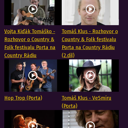
Vojta Kiďák Tomáško -
Tomáš Klus - Rozhovor o
Rozhovor o Country &
Country & Folk festivalu
Folk festivalu Porta na
Porta na Country Rádiu
Country Rádiu
(2.díl)
Hop Trop (Porta)
Tomáš Klus - VeSmíru
(Porta)