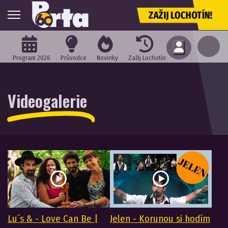
ZAŽIJ LOCHOTÍN!
Program 2026
Průvodce
Novinky
Zažij Lochotín
Videogalerie
Lu´s & - Love Can Be |
Jelen - Korunou si hodím