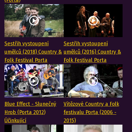
Sestřih vystoupení
Sestřih vystoupení
umělců (2018) Country &
umělců (2016) Country &
Folk Festival Porta
Folk Festival Porta
Blue Effect - Slunečný
Vítězové Country a Folk
Hrob (Porta 2012)
festivalu Porta (2006 -
Účinkující
2015)