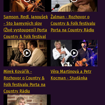
Samson, Redl, Janoušek
Žalman - Rozhovor o
- Sto barevných slov
Country & Folk festivalu
(Živé vystoupení) Porta
Porta na Country Rádiu
Country & Folk festival
Mirek Kovářík -
Věra Martinová a Petr
Rozhovor o Country &
Kocman - Studánka
Folk festivalu Porta na
Country Rádiu