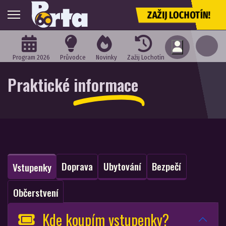
ZAŽIJ LOCHOTÍN!
Program 2026
Průvodce
Novinky
Zažij Lochotín
Praktické
informace
Doprava
Ubytování
Bezpečí
Vstupenky
Občerstvení
Kde koupím vstupenky?