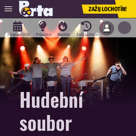
ZAŽIJ LOCHOTÍN!
Program 2026
Průvodce
Novinky
Zažij Lochotín
Hudební
soubor