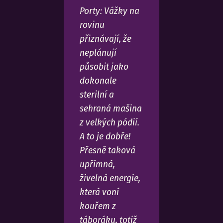
Porty: Vážky na
rovinu
přiznávají, že
neplánují
působit jako
dokonale
sterilní a
sehraná mašina
z velkých pódií.
A to je dobře!
Přesně taková
upřímná,
živelná energie,
která voní
kouřem z
táboráku, totiž