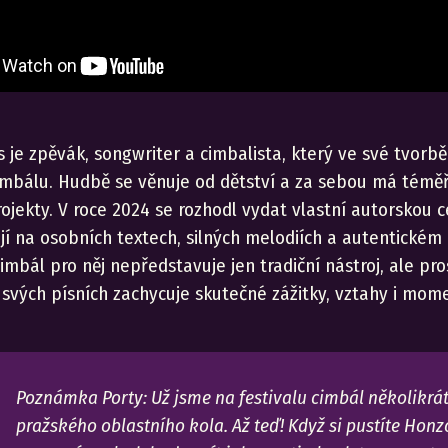
s je zpěvák, songwriter a cimbalista, který ve své tvorb
mbálu. Hudbě se věnuje od dětství a za sebou má téměř
rojekty. V roce 2024 se rozhodl vydat vlastní autorskou 
jí na osobních textech, silných melodiích a autentickém
imbál pro něj nepředstavuje jen tradiční nástroj, ale p
 svých písních zachycuje skutečné zážitky, vztahy i mo
Poznámka Porty: Už jsme na festivalu cimbál několikrát
pražského oblastního kola. Až teď! Když si pustíte Hon