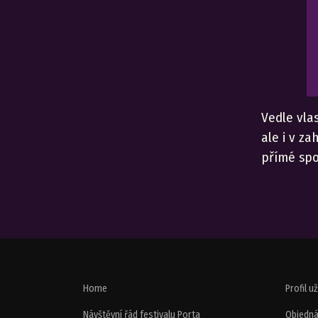
Vedle vla
ale i v z
přímé spo
Home
Profil u
Návštěvní řád festivalu Porta
Objedná