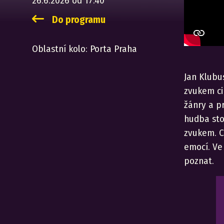
26.6.2026 od 17.40
Do programu
Oblastní kolo:
Porta Praha
Jan Klubu
zvukem ci
žánry a p
hudba sto
zvukem. C
emocí. Ve
poznat.