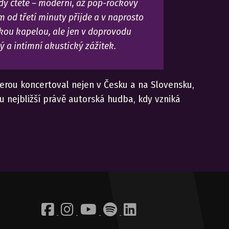
ady čtete – moderní, až pop-rockový
m od třetí minuty přijde a v naprosto
kou kapelou, ale jen v doprovodu
ý a intimní akustický zážitek.
terou koncertoval nejen v Česku a na Slovensku,
mu nejbližší právě autorská hudba, kdy vzniká