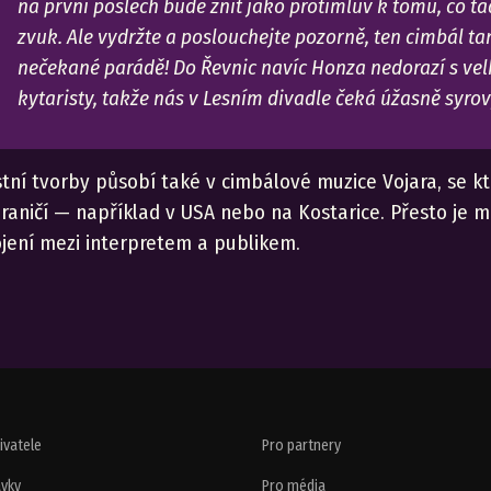
na první poslech bude znít jako protimluv k tomu, co t
zvuk. Ale vydržte a poslouchejte pozorně, ten cimbál ta
nečekané parádě! Do Řevnic navíc Honza nedorazí s vel
kytaristy, takže nás v Lesním divadle čeká úžasně syrov
stní tvorby působí také v cimbálové muzice Vojara, se k
ahraničí — například v USA nebo na Kostarice. Přesto je 
jení mezi interpretem a publikem.
živatele
Pro partnery
vky
Pro média