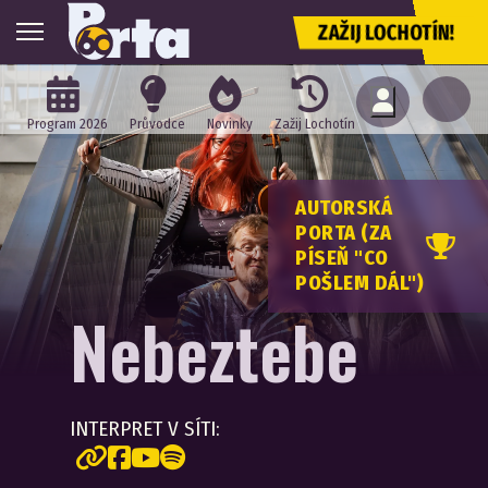
ZAŽIJ LOCHOTÍN!
Program 2026
Průvodce
Novinky
Zažij Lochotín
AUTORSKÁ
PORTA (ZA
PÍSEŇ "CO
POŠLEM DÁL")
Nebeztebe
INTERPRET V SÍTI: