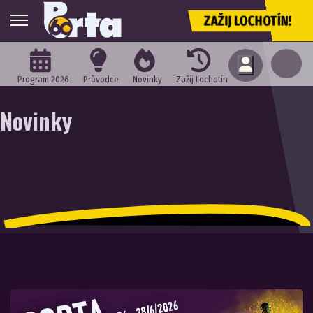
ZAŽIJ LOCHOTÍN!
Program 2026
Průvodce
Novinky
Zažij Lochotín
Novinky