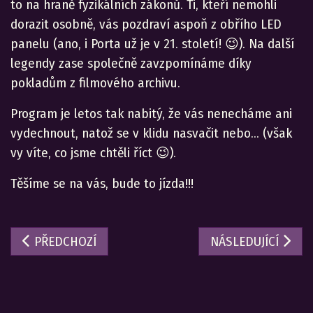
to na hraně fyzikálních zákonů. Ti, kteří nemohli
dorazit osobně, vás pozdraví aspoň z obřího LED
panelu (ano, i Porta už je v 21. století! 😉). Na další
legendy zase společně zavzpomínáme díky
pokladům z filmového archivu.
Program je letos tak nabitý, že vás nenecháme ani
vydechnout, natož se v klidu nasvačit nebo... (však
vy víte, co jsme chtěli říct 😉).
Těšíme se na vás, bude to jízda!!!
PŘEDCHOZÍ ČLÁNEK: GASTRO, MERCH A HOTOVOST: C
DALŠÍ ČLÁNEK: VY
PŘEDCHOZÍ
NÁSLEDUJÍCÍ