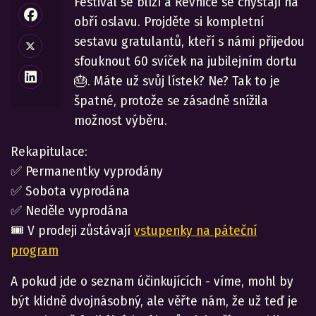
Festival se blíží a Řevnice se chystají na
obří oslavu. Projděte si kompletní
sestavu gratulantů, kteří s námi přijedou
sfouknout 60 svíček na jubilejním dortu
🎂. Máte už svůj lístek? Ne? Tak to je
špatné, protože se zásadně snížila
možnost výběru.
Rekapitulace:
✅ Permanentky vyprodány
✅ Sobota vyprodána
✅ Neděle vyprodána
🎟️ V prodeji zůstávají
vstupenky na páteční
program
A pokud jde o seznam účinkujících - víme, mohl by
být klidně dvojnásobný, ale věřte nám, že už teď je