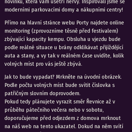
novinku, která vám ušetří nervy. Inspirovali jsme se
moderními parkovacími domy a nákupními centry!
Přímo na hlavní stránce webu Porty najdete online
monitoring (zprovozníme těsně před festivalem)
zbývající kapacity kempu. Obsluha u vjezdu bude
podle reálné situace u brány odklikávat přijíždějící
auta a stany, a vy tak v reálném čase uvidíte, kolik
volných míst pro vás ještě zbývá.
Jak to bude vypadat? Mrkněte na úvodní obrázek.
Podle počtu volných míst bude svítit číslovka s
patřičným slovním doprovodem.
Pokud tedy plánujete vyrazit směr Řevnice až v
průběhu pátečního večera nebo v sobotu,
doporučujeme před odjezdem z domova mrknout
na náš web na tento ukazatel. Dokud na něm svítí