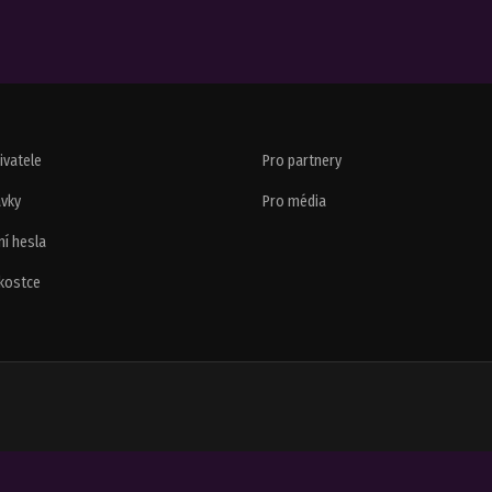
živatele
Pro partnery
vky
Pro média
í hesla
 kostce