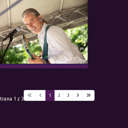
1
2
3
trana 1 z 3