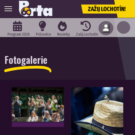
ZAŽIJ LOCHOTÍN!
Program 2026
Průvodce
Novinky
Zažij Lochotín
Fotogalerie