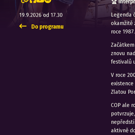
🏆
Interp
Legenda č
19.9.2026 od 17.30
okamžitě z
Do programu
roce 1987.
Začátkem 
znovu nade
festivalů
V roce 200
existence
Zlatou Por
COP ale ro
potvrzuje,
nepředstí
aktivně do