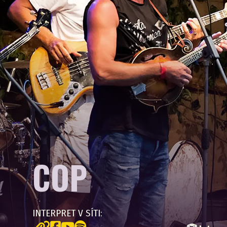
COP
INTERPRET V SÍTI: