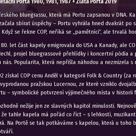
retační Porta 1980, 1981, 1987 + Zlatá Porta 2019
eského bluegrassu, která má Portu zapsanou v DNA. Kape
ačala sbírat úspěchy – Portu vyhrála hned dvakrát po sob
 Když se řekne COP, neříká se „pamětníci“, ale trvalá ho
80. let část kapely emigrovala do USA a Kanady, ale COP
chl, projel bluegrassové přehlídky i koncertní pódia a p
 u nás. Popularita, která nepřišla náhodou a nezmizela s
2 získal COP cenu Anděl v kategorii Folk & Country (za rok
 vyprodanou pražskou Lucernou, ze které vzniklo dvojal
tu – symbolické potvrzení výjimečného místa v historii fe
zhodně nežije jen ze slavných kapitol minulosti. Nejnově
 že tahle kapela má pořád co říct – s lehkostí, muzikants
rá. Na Portě se tak potkáváme s kapelou, která u toho by
tváří.