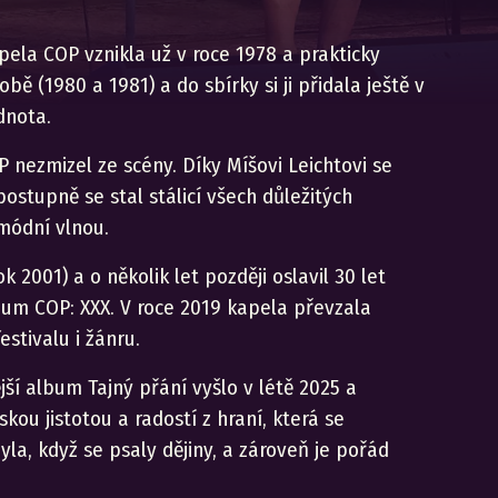
la COP vznikla už v roce 1978 a prakticky
ě (1980 a 1981) a do sbírky si ji přidala ještě v
dnota.
 nezmizel ze scény. Díky Míšovi Leichtovi se
ostupně se stal stálicí všech důležitých
 módní vlnou.
 2001) a o několik let později oslavil 30 let
bum COP: XXX. V roce 2019 kapela převzala
stivalu i žánru.
jší album Tajný přání vyšlo v létě 2025 a
kou jistotou a radostí z hraní, která se
la, když se psaly dějiny, a zároveň je pořád