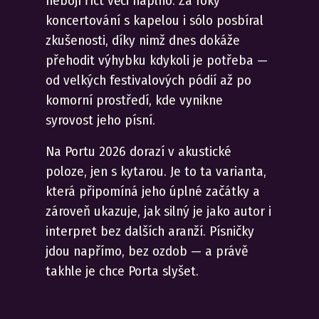
nebojí říct věci naplno. Za roky
koncertování s kapelou i sólo posbíral
zkušenosti, díky nimž dnes dokáže
přehodit výhybku kdykoli je potřeba —
od velkých festivalových pódií až po
komorní prostředí, kde vynikne
syrovost jeho písní.
Na Portu 2026 dorazí v akustické
poloze, jen s kytarou. Je to ta varianta,
která připomíná jeho úplné začátky a
zároveň ukazuje, jak silný je jako autor i
interpret bez dalších aranží. Písničky
jdou napřímo, bez ozdob — a právě
takhle je chce Porta slyšet.