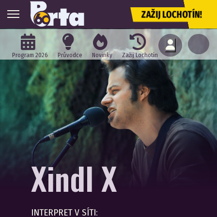
ZAŽIJ LOCHOTÍN!
Program 2026
Průvodce
Novinky
Zažij Lochotín
Xindl X
INTERPRET V SÍTI: