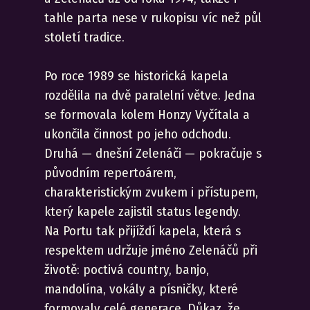
tahle parta nese v rukopisu víc než půl
století tradice.
Po roce 1989 se historická kapela
rozdělila na dvě paralelní větve. Jedna
se formovala kolem Honzy Vyčítala a
ukončila činnost po jeho odchodu.
Druhá — dnešní Zelenáči — pokračuje s
původním repertoárem,
charakteristickým zvukem i přístupem,
který kapele zajistil status legendy.
Na Portu tak přijíždí kapela, která s
respektem udržuje jméno Zelenáčů při
životě: poctivá country, banjo,
mandolína, vokály a písničky, které
formovaly celé generace. Důkaz, že