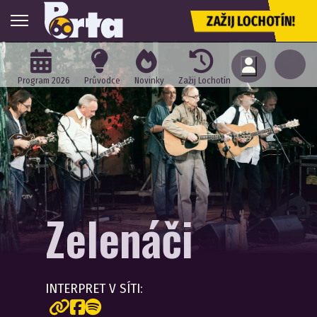
ZAŽIJ LOCHOTÍN!
Program 2026
Průvodce
Novinky
Zažij Lochotín
Zelenáči
INTERPRET V SÍTI: