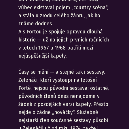
vůbec existoval pojem „country scéna“,
a stála u zrodu celého žánru, jak ho
známe dodnes.
A s Portou je spojuje opravdu dlouhá
historie — už na jejích prvních ročnících
v letech 1967 a 1968 patřili mezi
nejúspěšnější kapely.
Časy se mění — a stejně tak i sestavy.
Zelenáči, kteří vystoupí na letošní
Portě, nejsou původní sestava; ostatně,
původních členů dnes nenajdeme v
žádné z pozdějších verzí kapely. Přesto
nejde o žádné „nováčky“. Služebně
nejstarší člen současné sestavy působí
u Zelenáčů už od roku 1974, takže i